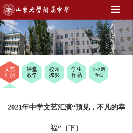
文艺
课堂
校园
学生
小水滴
汇演
教学
掠影
作品
专栏
十四
岁
2021年中学文艺汇演“预见，不凡的幸
福”（下）