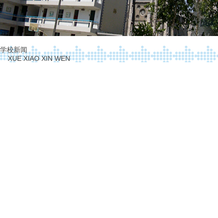
学校新闻
XUE XIAO XIN WEN
家校携手育英才
发布时间：
2015-11-19
点击次数：
9517
11
月
13
日下午，山大附中、山大辅仁
2015
级家
校项目组工作人员、
2015
级各班班主任、
2015
级
会发言，副会长祖传波主持了大会。