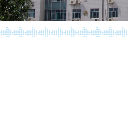
长代表大会在山大附中一楼多功能报告厅隆重举
家委会成员、家长代表等近
200
人
出席
。
赵勇校