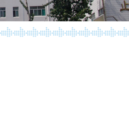
行。
学校领导赵勇、董会丽、郑廷伟、周文清和家
长代表学校致词，
家委会会长杨春丽代表本届家委