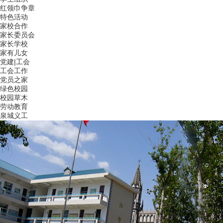
红领巾争章
特色活动
家校合作
家长委员会
家长学校
家有儿女
党建|工会
工会工作
党员之家
绿色校园
校园草木
劳动教育
泉城义工