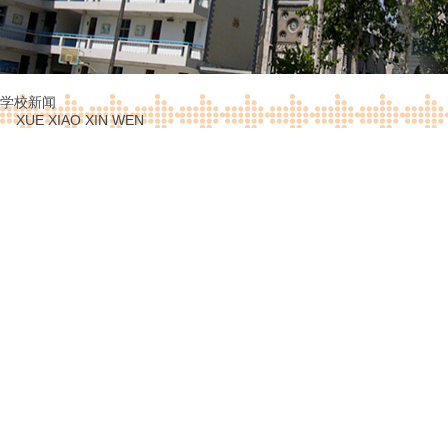
学校新闻
XUE XIAO XIN WEN
凝聚共识 蓄力前行——附属中学召开全体教工会
发布时间：
2025-07-08
点击次数：
12975
2025年7月5日，山东大学附属中学全体教工会
展望未来，凝聚教育智慧，部署暑期工作，为新学期及
山东大学副校长易凡莅临大会现场指导并发表讲话
一张靓丽的名片，这得益于全体附中人敢闯敢创的工作
题：“学校怎么发展、我个人怎么发展，我所带的学生怎
大附中“学术型中学”的金字招牌，努力为基础教育改革