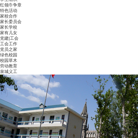
红领巾争章
特色活动
家校合作
家长委员会
家长学校
家有儿女
党建|工会
工会工作
党员之家
绿色校园
校园草木
劳动教育
泉城义工