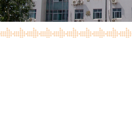
在山东大学趵突泉校区梦迪音乐厅举行。幼教中心及小初高
学校重点规划积蓄力量。
。易凡高度肯定了全体教职工过去一学年的辛勤付出与显
作风和勇于担当的精神。面向未来，易凡为附属中学发展
么发展。”他特别强调，全体教职工要坚守教育初心，以
提供可复制、可推广的优质范式。