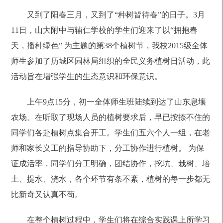
又到了阳春三月，又到了“种树皆待春”的日子。3月
11日，山大附中与辅仁学校的学生们迎来了以“拥抱春
天，播种绿色” 为主题的第38个植树节，我校2015级全体
师生参加了历城区园林局组织的全民义务植树日活动，此
活动旨在增强学生的生态意识和环保意识。
上午9点15分，初一全体师生班陆续到达了山东息壤
农场。在听取了现场人员的植树要求后，早已按捺不住的
同学们各赴植树点集合开工。学生们五六个人一组，在老
师和家长义工的指导协助下，分工协作进行植树。 为保
证成活率，同学们分工明确，团结协作，挖坑、栽树、培
土、提水、浇水，各个环节有条不紊，植树的每一步都无
比新奇又认真不苟。
在整个植树过程中，学生们将在综合实践课上所学习