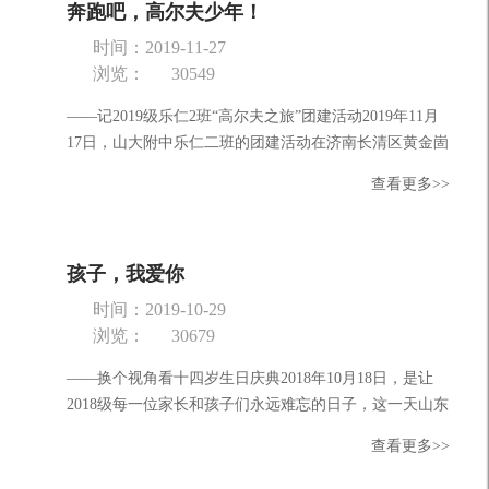
奔跑吧，高尔夫少年！
时间：2019-11-27
浏览：
30549
——记2019级乐仁2班“高尔夫之旅”团建活动2019年11月
17日，山大附中乐仁二班的团建活动在济南长清区黄金崮
高尔夫青少年教育基地举行。学生、家长及老师共计六十
查看更多>>
余人...
孩子，我爱你
时间：2019-10-29
浏览：
30679
——换个视角看十四岁生日庆典2018年10月18日，是让
2018级每一位家长和孩子们永远难忘的日子，这一天山东
山大基础教育集团给2018级的孩子们举办了盛大的十四岁
查看更多>>
生日庆典...