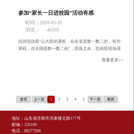
参加“家长一日进校园”活动有感
时间：2019-05-10
浏览：
46595
坊间流传着“山大附的课程，在全省是数一数二的，有些
课程，在全国是数一数二的”，窃喜之余，也很想现场感
受一下。正好，山大附中2018年级，开展“家长一日进校
查看更多>>
园”活...
首页
上一页
1
2
3
4
5
下一页
尾页
地址：山东省济南市洪家楼北路177号
邮编：250100
电话：88377096