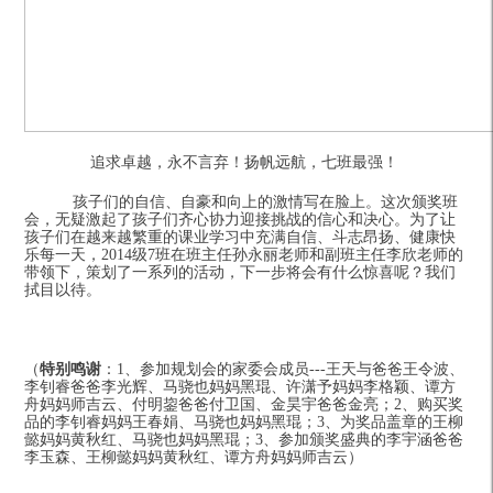
追求卓越，永不言弃！扬帆远航，七班最强！
孩子们的自信、自豪和向上的激情写在脸上。这次颁奖班
会，无疑激起了孩子们齐心协力迎接挑战的信心和决心。为了让
孩子们在越来越繁重的课业学习中充满自信、斗志昂扬、健康快
乐每一天，2014级7班在班主任孙永丽老师和副班主任李欣老师的
带领下，策划了一系列的活动，下一步将会有什么惊喜呢？我们
拭目以待。
（
特别鸣谢
：1、参加规划会的家委会成员---王天与爸爸王令波、
李钊睿爸爸李光辉、马骁也妈妈黑琨、许潇予妈妈李格颖、谭方
舟妈妈师吉云、付明鋆爸爸付卫国、金昊宇爸爸金亮；2、购买奖
品的李钊睿妈妈王春娟、马骁也妈妈黑琨；3、为奖品盖章的王柳
懿妈妈黄秋红、马骁也妈妈黑琨；3、参加颁奖盛典的李宇涵爸爸
李玉森、王柳懿妈妈黄秋红、谭方舟妈妈师吉云）