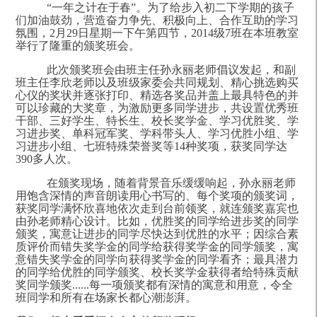
“一年之计在于春”。为了给步入初二下学期的孩子
们加油鼓劲，营造奋力争先、积极向上、合作互助的学习
氛围，2月29日星期一下午第四节，2014级7班在本班教室
举行了隆重的颁奖班会。
此次颁奖班会由班主任孙永丽老师倡议发起，和副
班主任李欣老师以及班级家委会共同规划、精心挑选购买
心仪的奖状并逐张打印、精选各奖品并盖上最具特色的并
可以珍藏的大奖章，为激励更多同学进步，共设置优秀班
干部、三好学生、特长生、校长奖学金、学习优胜奖、学
习进步奖、单科冠军奖、学科带头人、学习优胜小组、学
习进步小组、七班特殊荣誉奖等14种奖项，获奖同学达
390多人次。
在颁奖现场，随着背景音乐缓缓响起，孙永丽老师
用饱含深情的声音朗读用心书写的、每个奖项的颁奖词，
获奖同学满怀欣喜地依次走到台前领奖，就连颁奖嘉宾也
由孙老师精心设计。比如，优胜奖的同学给进步奖的同学
颁奖，寓意让进步的同学尽快达到优胜的水平；因综合素
质评价而错失奖学金的同学给获得奖学金的同学颁奖，寓
意错失奖学金的同学向获得奖学金的同学看齐；最具潜力
的同学给优胜的同学颁奖、校长奖学金获得者给特殊贡献
奖同学颁奖......每一项颁奖都有深情的寓意和用意，令全
班同学和所有在场家长都心潮澎湃。