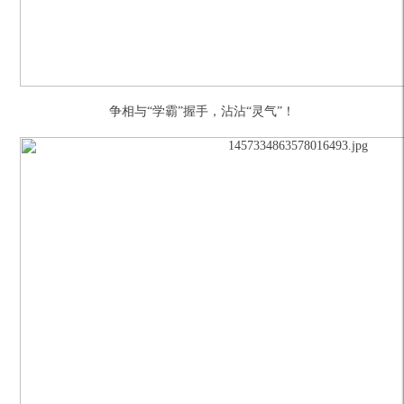
争相与“学霸”握手，沾沾“灵气”！