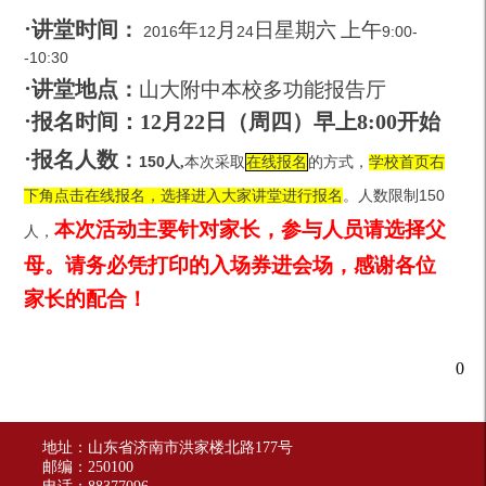
·
讲堂时间
：
年
月
日星期六
上午
2016
12
24
9:00-
-10:30
·
讲堂地点
：
山大附中本校多功能报告厅
·
报名时间：12月22日（周四）早上8:00开始
·
报名人数
：
150
人
,
本次采取
在线报名
的方式，
学校首页右
150
下角点击
在线报名，选择进入大家讲堂进行报名
。人数限制
本次活动主要针对家长，参与人员请选择父
人，
母。
请务必凭打印的入场券进会场，感谢各位
家长的配合！
0
地址：山东省济南市洪家楼北路177号
邮编：250100