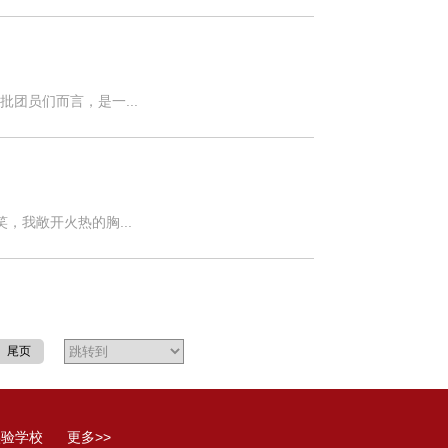
团员们而言，是一...
，我敞开火热的胸...
尾页
实验学校
更多>>