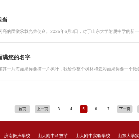
担当
亮的团徽承载光荣使命。2025年6月3日，对于山东大学附属中学的新一批
 写满您的名字
倾其一片海如果你要摘一片枫叶，我给你整个枫林和云彩如果你要一个微笑
首页
上一页
3
4
5
6
7
下一页
济南振声学校
山大附中科技节
山大附中实验学校
山东大学