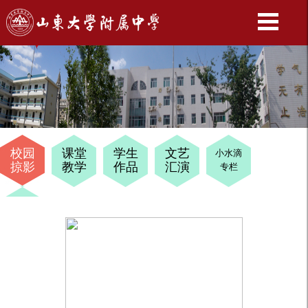
校园
课堂
学生
文艺
小水滴
掠影
教学
作品
汇演
专栏
十四
岁