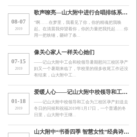
歌声嘹亮—山大附中进行合唱排练系列报道（一）
08-07
“啊……在梦里，我看见了你，你的精魂把我唤
2019
起。在清晨我仰望着你，你的力量把我托起……你
用一把铁锤，砸碎了条...
像关心家人一样关心她们
07-15
——记山大附中工会和校领导暑期慰问三校区孕产
2019
妇又一个暑期来临了，学校里的很多收尾工作还没
有结束，山大附中工...
爱暖人心——记山大附中校领导和工会为三校区孕产妇送去冬日的问候和祝福
01-18
——记山大附中校领导和工会为三校区孕产妇送去
2019
冬日的问候和祝福2019年1月17日，一个普通的冬
日里，山大附中王继...
山大附中“书香四季 智慧女性”经典诗文诵读会圆满成功