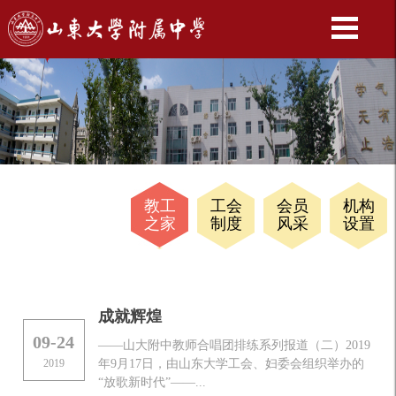
教工
工会
会员
机构
之家
制度
风采
设置
成就辉煌
09-24
——山大附中教师合唱团排练系列报道（二）2019
2019
年9月17日，由山东大学工会、妇委会组织举办的
“放歌新时代”——...