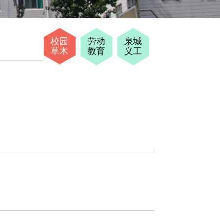
校园
劳动
泉城
草木
教育
义工