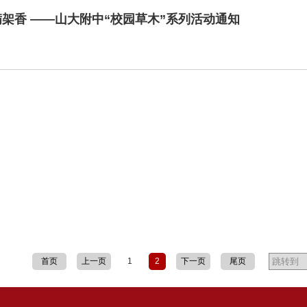
银满架香 ——山大附中“校园草木”系列活动通知
首页
上一页
1
2
下一页
尾页