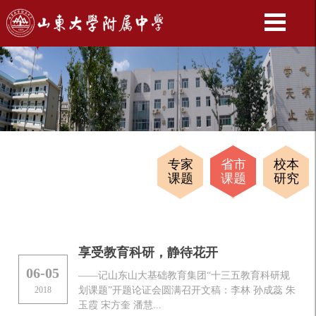
专家
省市
校本
课题
课题
研究
享受教育科研，静待花开
06-05
——记山东山大基础教育集团“十三五教育科研规
2018
划课题”开题论证会圆满召开文稿：李林 孙成蕊 朱
玉霞 宋方奎 潘慧...